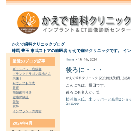
かえで歯科クリニックブログ
練馬 豊玉 東武ストアの歯医者 かえで歯科クリニックです。 イ
Home
> 4月 4th, 2024
最近のブログ記事
後ろに・・・
ギランバレー症候群
ドランクドラゴン塚地さん
かえで歯科クリニック (
2024年4月4日 13:53
)
未来？
AIでシフト作成
こんにちは。横田です。
昼寝
後ろに有名人が。笑
簡易歯科検診
健康保険証
松浦勝人氏、米ラッパーと豪華2ショッ
留学
Sirabee
麻酔
インプラントの奥歯
2024年4月