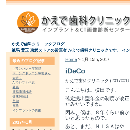
かえで歯科クリニックブログ
練馬 豊玉 東武ストアの歯医者 かえで歯科クリニックです。 イ
Home
> 1月 19th, 2017
最近のブログ記事
ギランバレー症候群
iDeCo
ドランクドラゴン塚地さん
未来？
かえで歯科クリニック (
2017年1月
AIでシフト作成
昼寝
こんにちは。横田です。
簡易歯科検診
健康保険証
確定拠出型年金の制度が改正
留学
たみたいですね。
麻酔
インプラントの奥歯
因み、僕は、８年くらい前か
いと思ったもので。
2017年1月
あと、まだ、ＮＩＳＡはや