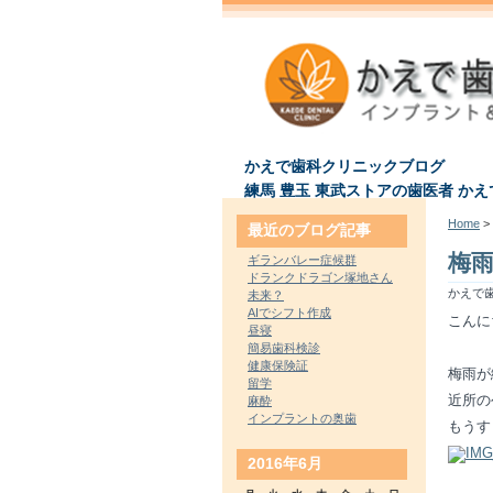
かえで歯科クリニックブログ
練馬 豊玉 東武ストアの歯医者 か
Home
> 
最近のブログ記事
梅
ギランバレー症候群
ドランクドラゴン塚地さん
かえで歯
未来？
AIでシフト作成
こんに
昼寝
簡易歯科検診
健康保険証
梅雨が
留学
近所の
麻酔
インプラントの奥歯
もうす
2016年6月