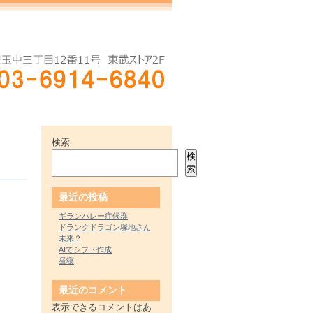
検索
検
索
最近の投稿
ギランバレー症候群
ドランクドラゴン塚地さん
未来？
AIでシフト作成
昼寝
最近のコメント
表示できるコメントはあ