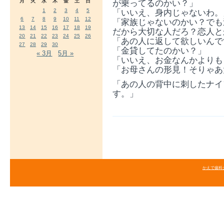
月
火
水
木
金
土
日
が乗ってるのかい？」
1
2
3
4
5
「いいえ、身内じゃないわ。
6
7
8
9
10
11
12
「家族じゃないのかい？でも
13
14
15
16
17
18
19
だから大切な人だろ？恋人と
20
21
22
23
24
25
26
「あの人に返して欲しいんで
27
28
29
30
「金貸してたのかい？」
« 3月
5月 »
「いいえ、お金なんかよりも
「お母さんの形見！そりゃあ
「あの人の背中に刺したナイ
す。」
かえで歯科クリニ