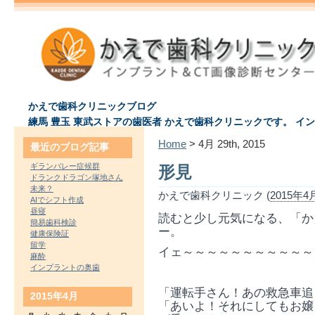
かえで歯科クリニックブログ
練馬 豊玉 東武ストアの歯医者 かえで歯科クリニックです。 イ
Home
> 4月 29th, 2015
最近のブログ記事
ギランバレー症候群
形見
ドランクドラゴン塚地さん
未来？
かえで歯科クリニック (
2015年4月
AIでシフト作成
昼寝
読むと少し元気になる、「か
簡易歯科検診
ー。
健康保険証
留学
イェ～～～～～～～～～～～
麻酔
インプラントの奥歯
「運転手さん！あの救急
2015年4月
「あいよ！それにしてもお嬢