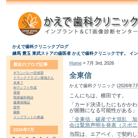
かえで歯科クリニックブログ
練馬 豊玉 東武ストアの歯医者 かえで歯科クリニックです。 イ
Home
> 7月 3rd, 2026
最近のブログ記事
ギランバレー症候群
全東信
ドランクドラゴン塚地さん
未来？
かえで歯科クリニック (
2026年7月
AIでシフト作成
昼寝
こんにちは。横田です。
簡易歯科検診
健康保険証
「カード決済したにもかかわ
留学
が困難になる可能性がある」
麻酔
インプラントの奥歯
「全東信」破産で大混乱 加
会は緊急声明を発表（スポニチア
2026年7月
当院は、エアペイ、で契約し