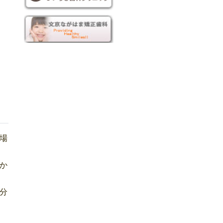
場
か
分