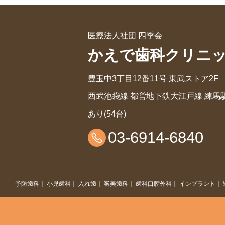
医療法人社団 四季会
かえで歯科クリニ
豊玉中3丁目12番11号 東武ストア2F
西武池袋線 都営地下鉄大江戸線 練馬駅
あり(54台)
03-6914-6840
予防歯科
｜
小児歯科
｜
入れ歯
｜
審美歯科
｜
歯科口腔外科
｜
インプラント
｜