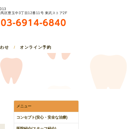
013
馬区豊玉中3丁目12番11号 東武ストア2F
合わせ
/
オンライン予約
メニュー
コンセプト(安心・安全な治療)
医院紹介(スタッフ紹介)