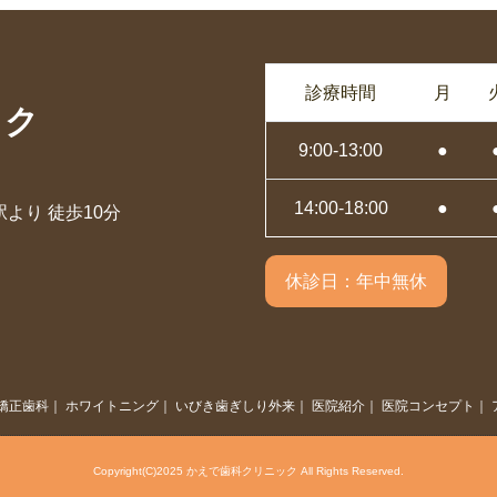
診療時間
月
ック
9:00-13:00
●
14:00-18:00
●
より 徒歩10分
休診日：年中無休
矯正歯科
｜
ホワイトニング
｜
いびき歯ぎしり外来
｜
医院紹介
｜
医院コンセプト
｜
Copyright(C)2025 かえで歯科クリニック
All Rights Reserved.