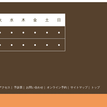
火
水
木
金
土
日
●
●
●
●
●
●
●
●
●
●
●
●
アクセス
｜
予診票
｜
お問い合わせ
｜
オンライン予約
｜
サイトマップ
｜
トップ