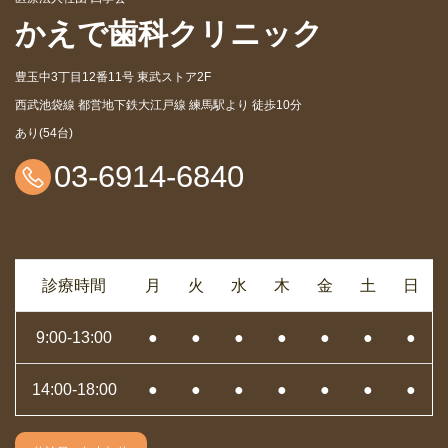
かえで歯科クリニック
豊玉中3丁目12番11号 東武ストア2F
西武池袋線 都営地下鉄大江戸線 練馬駅より 徒歩10分
あり(54台)
03-6914-6840
診療時間
月
火
水
木
金
土
日
9:00-13:00
●
●
●
●
●
●
●
14:00-18:00
●
●
●
●
●
●
●