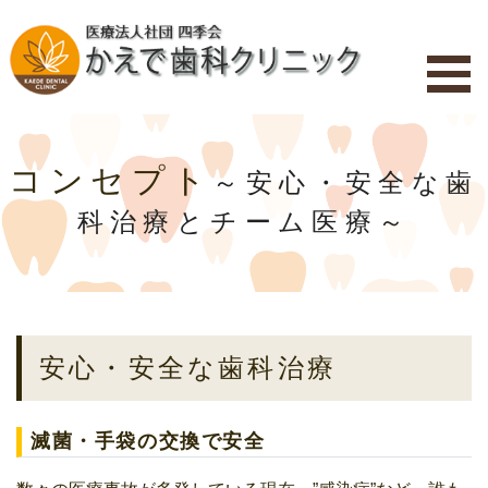
se
Menu
コンセプト
～安心・安全な歯
科治療とチーム医療～
安心・安全な歯科治療
滅菌・手袋の交換で安全