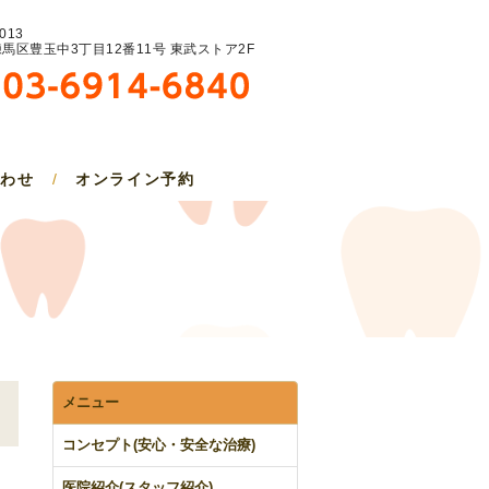
013
馬区豊玉中3丁目12番11号 東武ストア2F
合わせ
/
オンライン予約
メニュー
コンセプト(安心・安全な治療)
医院紹介(スタッフ紹介)