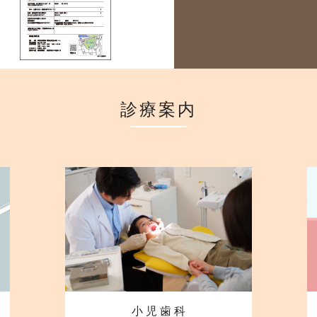
診療案内
小 児 歯 科