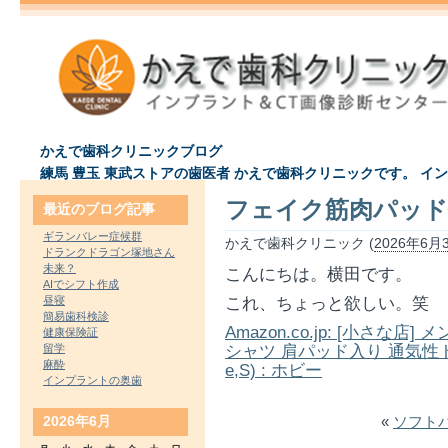
かえで歯科クリニックブログ
練馬 豊玉 東武ストアの歯医者 かえで歯科クリニックです。 イ
フェイク筋肉パッ
最近のブログ記事
ギランバレー症候群
かえで歯科クリニック (
2026年6月3
ドランクドラゴン塚地さん
未来？
こんにちは。横田です。
AIでシフト作成
昼寝
これ、ちょっと欲しい。笑
簡易歯科検診
Amazon.co.jp: [小さな
健康保険証
留学
シャツ 肩パッド入り 通気性ト
麻酔
e,S) : ホビー
インプラントの奥歯
2026年6月
«
ソフト