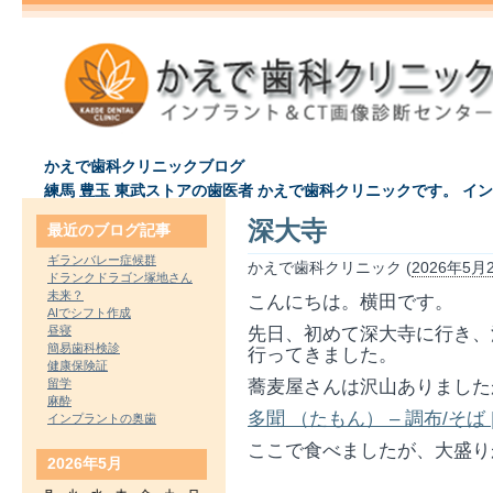
かえで歯科クリニックブログ
練馬 豊玉 東武ストアの歯医者 かえで歯科クリニックです。 イ
深大寺
最近のブログ記事
ギランバレー症候群
かえで歯科クリニック (
2026年5月2
ドランクドラゴン塚地さん
未来？
こんにちは。横田です。
AIでシフト作成
昼寝
先日、初めて深大寺に行き、
簡易歯科検診
行ってきました。
健康保険証
留学
蕎麦屋さんは沢山ありました
麻酔
多聞 （たもん） – 調布/そば 
インプラントの奥歯
ここで食べましたが、大盛り
2026年5月