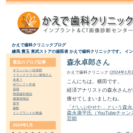
かえで歯科クリニックブログ
練馬 豊玉 東武ストアの歯医者 かえで歯科クリニックです。 イ
森永卓郎さん
最近のブログ記事
ギランバレー症候群
かえで歯科クリニック (
2024年1月2
ドランクドラゴン塚地さん
未来？
こんにちは。横田です。
AIでシフト作成
昼寝
経済アナリストの森永さんが
簡易歯科検診
痩せてしまいましたね。
健康保険証
留学
「だいぶやせた」という森永
麻酔
森永康平氏（YouTubeチャンネル
インプラントの奥歯
芸能
2024年1月