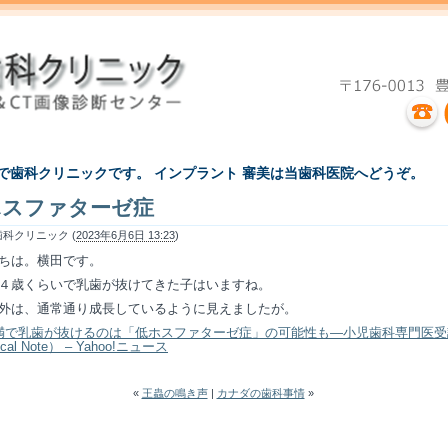
えで歯科クリニックです。 インプラント 審美は当歯科医院へどうぞ。
ホスファターゼ症
科クリニック (
2023年6月6日 13:23
)
ちは。横田です。
４歳くらいで乳歯が抜けてきた子はいますね。
外は、通常通り成長しているように見えましたが。
満で乳歯が抜けるのは「低ホスファターゼ症」の可能性も―小児歯科専門医受
cal Note） – Yahoo!ニュース
«
王蟲の鳴き声
|
カナダの歯科事情
»