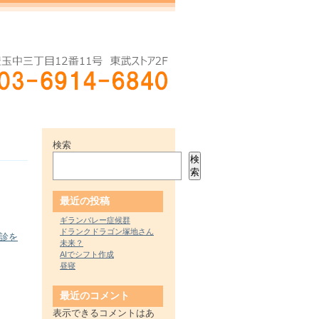
検索
検
索
最近の投稿
ギランバレー症候群
ドランクドラゴン塚地さん
診を
未来？
AIでシフト作成
昼寝
最近のコメント
表示できるコメントはあ