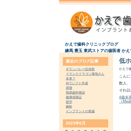
かえで歯科クリニックブログ
練馬 豊玉 東武ストアの歯医者 か
低
最近のブログ記事
かえで歯
ギランバレー症候群
ドランクドラゴン塚地さん
こんに
未来？
数人、
AIでシフト作成
昼寝
それ以
簡易歯科検診
4歳未
健康保険証
（Medi
留学
麻酔
インプラントの奥歯
2023年6月