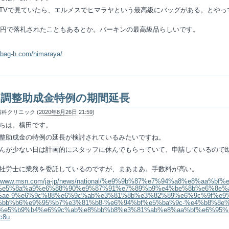
TVで見ていたら、エルメスでヒマラヤという最高級にバッグがある。とやっ
0万円で落札されたこともあるとか。バーキンの最高級品らしいです。
//bag-h.com/himaraya/
用調整助成金特例の期間延長
科クリニック (
2020年8月26日 21:59
)
ちは。横田です。
整助成金の特例の延長が検討されているみたいですね。
んが少ない日は計画的にスタッフに休んでもらっていて、申請しているので
社労士に業務を委託しているのですが、まあまあ。手数料が高い。
://www.msn.com/ja-jp/news/national/%e9%9b%87%e7%94%a8%e8%aa%bf%
%e5%8a%a9%e6%88%90%e9%87%91%e7%89%b9%e4%be%8b%e6%8e%
%ae-9%e6%9c%88%e6%9c%ab%e3%81%8b%e3%82%89%e6%9c%9f%e9
%bb%b6%e9%95%b7%e3%81%b8-%e6%94%bf%e5%ba%9c-%e4%b8%8e
-%e5%b9%b4%e6%9c%ab%e8%bb%b8%e3%81%ab%e8%aa%bf%e6%95%b4
c8u