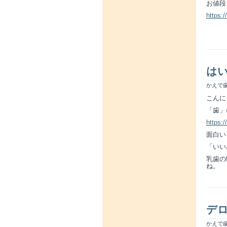
お値段
https:/
は
かえで歯
こんに
「歯」
https:
面白い
「いい
乳歯の
ね。
デ
かえで歯