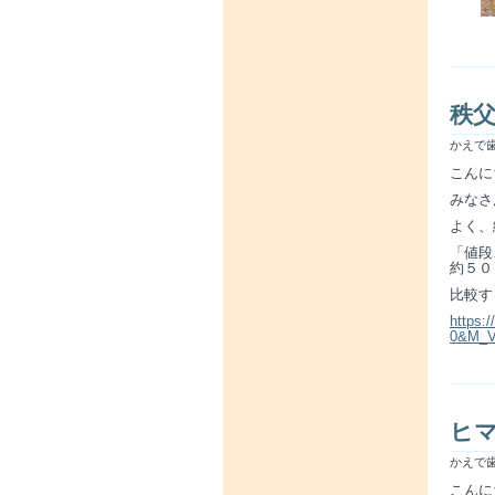
秩
かえで歯
こんに
みなさ
よく、
「値段
約５０
比較す
https:
0&M_
ヒ
かえで歯
こんに