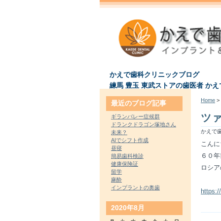
かえで歯科クリニックブログ
練馬 豊玉 東武ストアの歯医者 か
Home
> 
最近のブログ記事
ツ
ギランバレー症候群
ドランクドラゴン塚地さん
かえで歯
未来？
AIでシフト作成
こんに
昼寝
６０年
簡易歯科検診
健康保険証
ロシア
留学
麻酔
インプラントの奥歯
https:
2020年8月