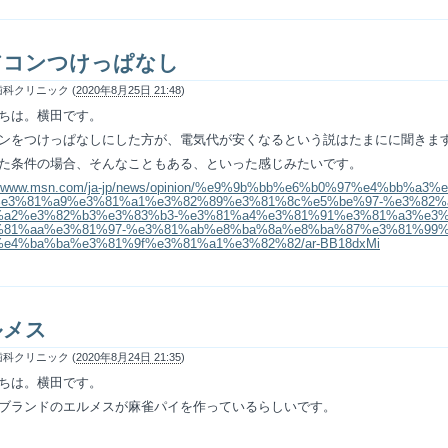
アコンつけっぱなし
科クリニック (
2020年8月25日 21:48
)
ちは。横田です。
ンをつけっぱなしにした方が、電気代が安くなるという説はたまにに聞きま
た条件の場合、そんなこともある、といった感じみたいです。
://www.msn.com/ja-jp/news/opinion/%e9%9b%bb%e6%b0%97%e4%bb%a3%
%e3%81%a9%e3%81%a1%e3%82%89%e3%81%8c%e5%be%97-%e3%82%
%a2%e3%82%b3%e3%83%b3-%e3%81%a4%e3%81%91%e3%81%a3%e3
%81%aa%e3%81%97-%e3%81%ab%e8%ba%8a%e8%ba%87%e3%81%99
e4%ba%ba%e3%81%9f%e3%81%a1%e3%82%82/ar-BB18dxMi
ルメス
科クリニック (
2020年8月24日 21:35
)
ちは。横田です。
ブランドのエルメスが麻雀パイを作っているらしいです。