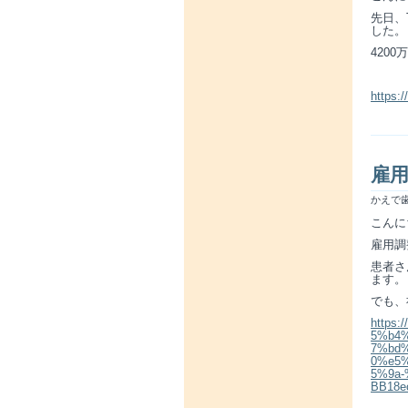
先日、
した。
420
https:
雇
かえで歯
こんに
雇用調
患者さ
ます。
でも、
https
5%b4
7%bd
0%e5
5%9a
BB18e