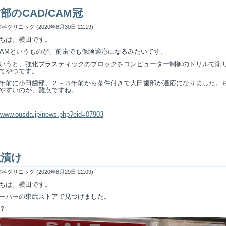
部のCAD/CAM冠
科クリニック (
2020年8月30日 22:19
)
ちは。横田です。
/CAMというものが、前歯でも保険適応になるみたいです。
いうと、強化プラスティックのブロックをコンピューター制御のドリルで削
てやつです。
年前に小臼歯部、２～３年前から条件付きで大臼歯部が適応になりました。
やすいのが、難点ですね。
//www.ousda.jp/news.php?eid=07903
強漬け
科クリニック (
2020年8月29日 22:09
)
ちは。横田です。
ーパーの東武ストアで見つけました。
？