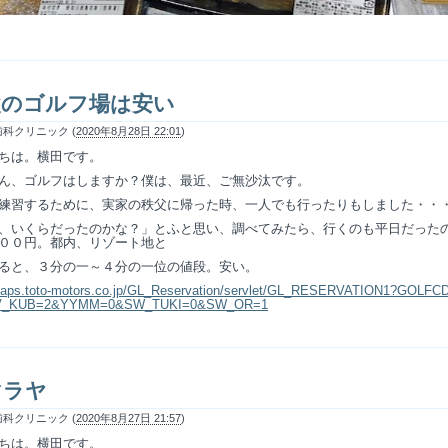
父のゴルフ場は安い
科クリニック (
2020年8月28日 22:01
)
ちは。横田です。
ん、ゴルフはしますか？僕は、最近、ご無沙汰です。
練習するために、実家の秩父に帰った時、一人でも行ったりもしました・・
、いくらだったのかな？」とふと思い、調べてみたら、行くのも平日だった
００円。都内、リゾート地と
ると、３分の一～４分の一位の値段。安い。
//aps.toto-motors.co.jp/GL_Reservation/servlet/GL_RESERVATION1?GOLFC
V_KUB=2&YYMM=0&SW_TUKI=0&SW_OR=1
マラヤ
科クリニック (
2020年8月27日 21:57
)
ちは。横田です。