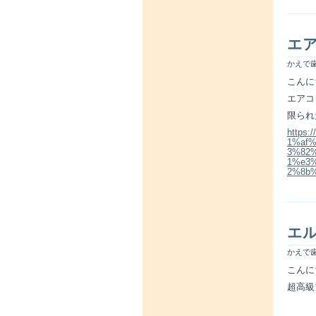
エ
かえで歯
こんに
エアコ
限られ
https
1%af
3%82
1%e3
2%8b%
エ
かえで歯
こんに
超高級