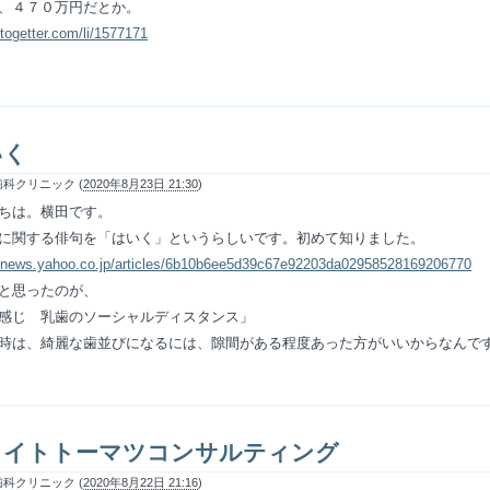
、４７０万円だとか。
/togetter.com/li/1577171
いく
科クリニック (
2020年8月23日 21:30
)
ちは。横田です。
に関する俳句を「はいく」というらしいです。初めて知りました。
//news.yahoo.co.jp/articles/6b10b6ee5d39c67e92203da02958528169206770
と思ったのが、
感じ 乳歯のソーシャルディスタンス」
時は、綺麗な歯並びになるには、隙間がある程度あった方がいいからなんで
ロイトトーマツコンサルティング
科クリニック (
2020年8月22日 21:16
)