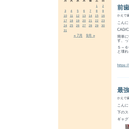
月
火
水
木
金
土
日
前歯
1
2
3
4
5
6
7
8
9
かえで歯
10
11
12
13
14
15
16
17
18
19
20
21
22
23
こんに
24
25
26
27
28
29
30
CAD
31
« 7月
9月 »
簡単に
す、っ
５～６
と壊れ
https:
最
かえで歯
こんに
下のス
ギャグ