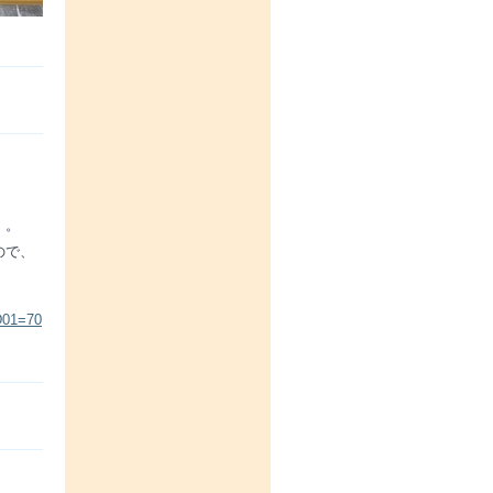
・。
ので、
D01=70