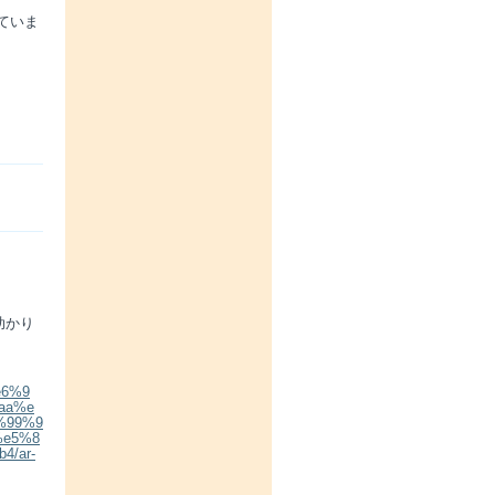
ていま
助かり
e6%9
aa%e
%99%9
%e5%8
/ar-