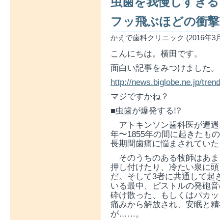
虫歯を我慢しすぎる
フッ飛ぶほどの衝撃
かえで歯科クリニック (
2016年3月
こんにちは。横田です。
面白い記事をみつけました。
http://news.biglobe.ne.jp/tr
マジですかね？
■虫歯が爆発する!?
アトキンソン歯科医が遭遇し
年〜1855年の間に起きた
長期間歯痛に悩まされていた
そのうちのある牧師はあま
押し付けたり、冷たい泉に頭
だ。そして3者に共通して起
いる最中、ピストルの発砲音
砕け散った、もしくはパカッ
痛みから解放され、安眠と精
が……。