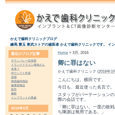
かえで歯科クリニックブログ
練馬 豊玉 東武ストアの歯医者 かえで歯科クリニックです。 イ
Home
> 3月, 2016
最近のブログ記事
ギランバレー症候群
卿に罪はない
ドランクドラゴン塚地さん
未来？
かえで歯科クリニック (
2016年3月
AIでシフト作成
昼寝
こんにちは。横田です。
簡易歯科検診
健康保険証
今日も、最近使った名言で。
留学
麻酔
スタッフがパーテーションの
インプラントの奥歯
際の会話です。
「卿に罪はない。一度の敗戦
2016年3月
ち陳謝は無用である。」