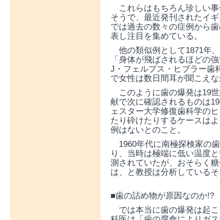
これらはもちろん珍しい事
そうで、最近発刊されたイギリスの専門
では過去の数々の症例から歯
表し注目を集めている。
他の類似例として1871年
「身体が飛ばされるほどの強
J・フェルプス・ヒブラー歯
で女性は数日間耳が聞こえな
このように歯の爆発は19世
献で次に確認されるものは1
ェスター大学修復歯科学のヒ
たり砕けたりするケースはよ
例はないとのこと。
1960年代に南極探検家の
り、当時は極端に低い温度と
測されていたが、おそらく糖
は、と教授は分析しているそ
■歯の詰め物が原因なのか!?
では本当に歯の爆発は起こ
科医は「歯の腐食によりガス